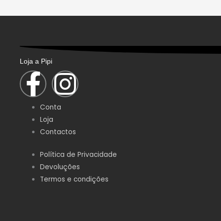
chosen
on
the
product
page
Loja a Pipi
F
I
a
n
Conta
c
s
Loja
Contactos
e
t
Política de Privacidade
Devoluções
b
a
Termos e condições
o
g