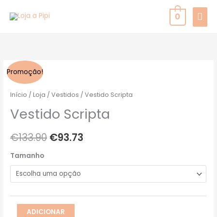
Skip
MAI
0
to
MEN
content
Quantidade
O
O
Promoção!
de
preço
preço
Vestido
Início
/
Loja
/
Vestidos
/ Vestido Scripta
Scripta
original
atual
Vestido Scripta
era:
é:
€
133.90
€
93.73
€133.90.
€93.73.
Tamanho
ADICIONAR