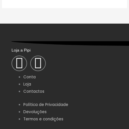
may
be
chosen
on
the
product
page
Loja a Pipi
F
I
a
n
Conta
c
s
Loja
Contactos
e
t
Política de Privacidade
Devoluções
b
a
Termos e condições