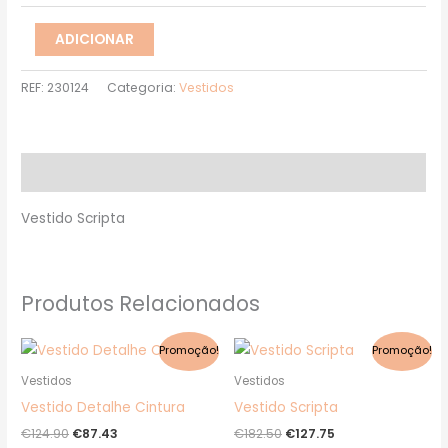
ADICIONAR
REF:
230124
Categoria:
Vestidos
Descrição
Vestido Scripta
Produtos Relacionados
O
O
O
O
This
This
Promoção!
Promoção!
preço
preço
preço
preço
product
product
original
atual
original
atual
Vestidos
Vestidos
era:
é:
era:
é:
has
has
Vestido Detalhe Cintura
Vestido Scripta
€124.90.
€87.43.
€182.50.
€127.75.
multiple
multiple
€
124.90
€
87.43
€
182.50
€
127.75