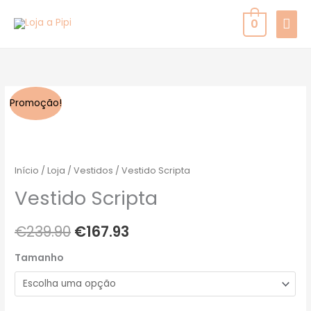
Skip
MAI
0
to
MEN
content
Quantidade
O
O
Promoção!
de
preço
preço
Vestido
Scripta
original
atual
Início
/
Loja
/
Vestidos
/ Vestido Scripta
era:
é:
Vestido Scripta
€239.90.
€167.93.
€
239.90
€
167.93
Tamanho