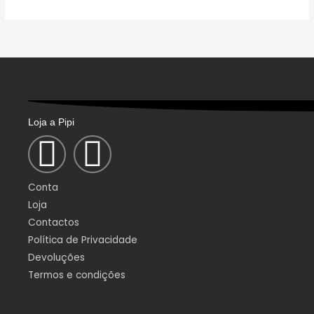
may
be
chosen
on
the
product
page
Loja a Pipi
F
I
a
n
Conta
c
s
Loja
Contactos
e
t
Política de Privacidade
Devoluções
b
a
Termos e condições