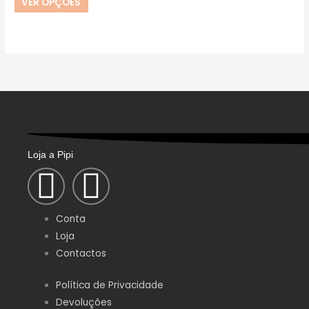
VER OPÇÕES
The
page
page
options
may
be
chosen
on
the
product
page
Loja a Pipi
F
I
a
n
Conta
c
s
Loja
Contactos
e
t
Política de Privacidade
Devoluções