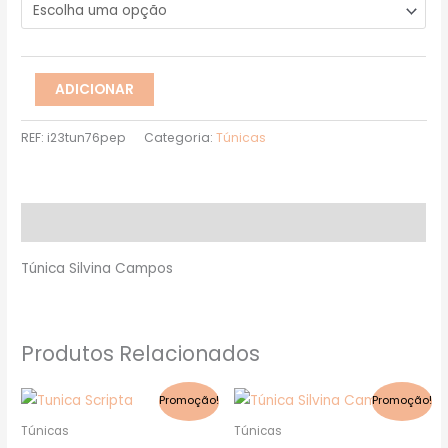
ADICIONAR
REF:
i23tun76pep
Categoria:
Túnicas
Descrição
Túnica Silvina Campos
Produtos Relacionados
O
O
O
O
This
This
Promoção!
Promoção!
preço
preço
preço
preço
product
product
original
atual
original
atual
Túnicas
Túnicas
era:
é:
era:
é: