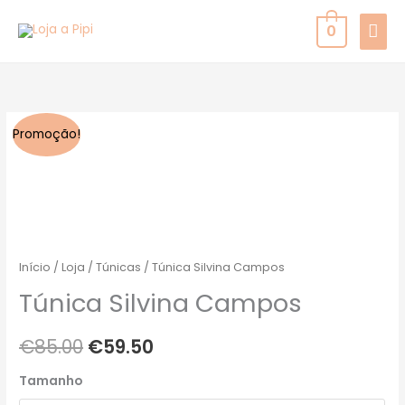
Skip
MAI
0
to
MEN
content
Quantidade
O
O
Promoção!
de
preço
preço
Túnica
Silvina
original
atual
Campos
era:
é:
€85.00.
€59.50.
Início
/
Loja
/
Túnicas
/ Túnica Silvina Campos
Túnica Silvina Campos
€
85.00
€
59.50
Tamanho