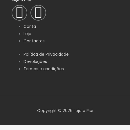
F
I
a
n
Conta
c
s
Loja
Contactos
e
t
Política de Privacidade
Devoluções
b
a
Termos e condições
o
g
o
r
k
a
Copyright © 2026 Loja a Pipi
-
m