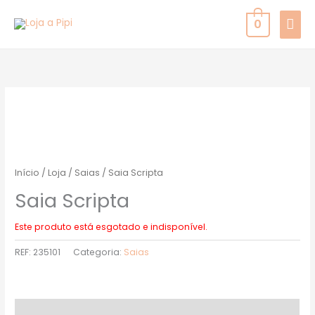
Skip
MAI
0
to
MEN
content
Início
/
Loja
/
Saias
/ Saia Scripta
Saia Scripta
Este produto está esgotado e indisponível.
REF:
235101
Categoria:
Saias
Descrição