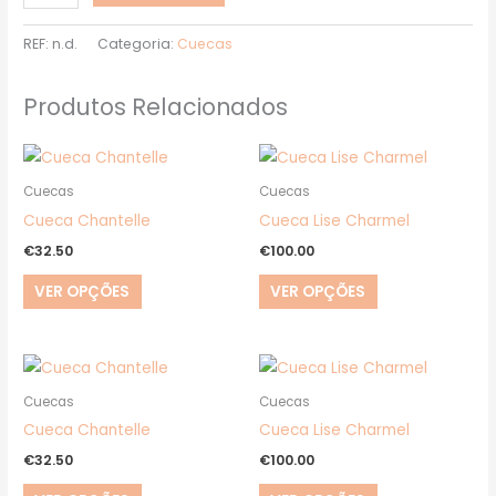
REF:
n.d.
Categoria:
Cuecas
Produtos Relacionados
This
This
product
product
Cuecas
Cuecas
has
has
Cueca Chantelle
Cueca Lise Charmel
multiple
multiple
€
32.50
€
100.00
variants.
variants.
VER OPÇÕES
VER OPÇÕES
The
The
options
options
may
may
This
This
be
be
product
product
Cuecas
Cuecas
chosen
chosen
has
has
Cueca Chantelle
Cueca Lise Charmel
on
on
multiple
multiple
€
32.50
€
100.00
the
the
variants.
variants.
product
product