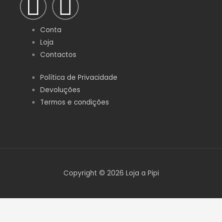
F
I
a
n
Conta
c
s
Loja
Contactos
e
t
Política de Privacidade
Devoluções
b
a
Termos e condições
o
g
o
r
k
a
Copyright © 2026 Loja a Pipi
-
m