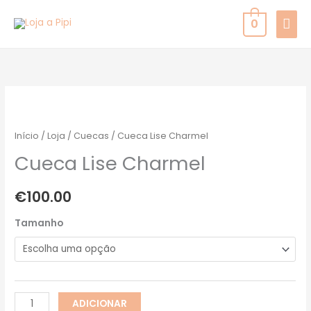
Skip
MAI
0
to
MEN
content
Quantidade
de
Cueca
Início
/
Loja
/
Cuecas
/ Cueca Lise Charmel
Lise
Cueca Lise Charmel
Charmel
€
100.00
Tamanho
ADICIONAR