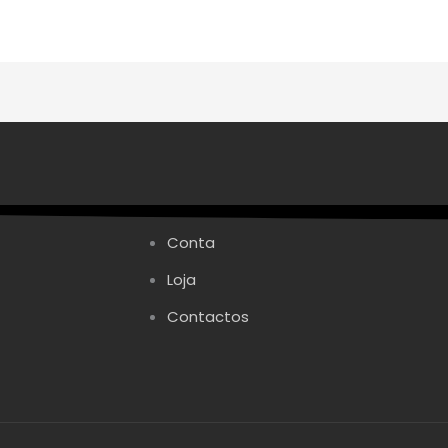
on
the
product
page
Conta
Loja
Contactos