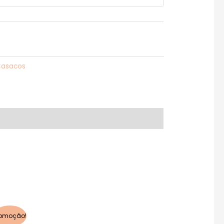
asacos
romoção!