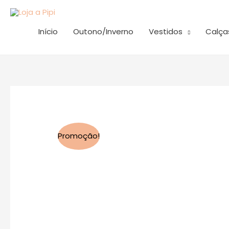
Skip
to
Início
Outono/Inverno
Vestidos
Calça
content
Promoção!