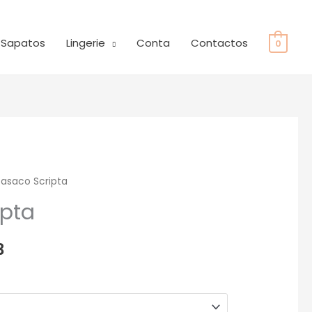
Sapatos
Lingerie
Conta
Contactos
0
asaco Scripta
O
ipta
preço
l
atual
3
é:
0.
€192.43.