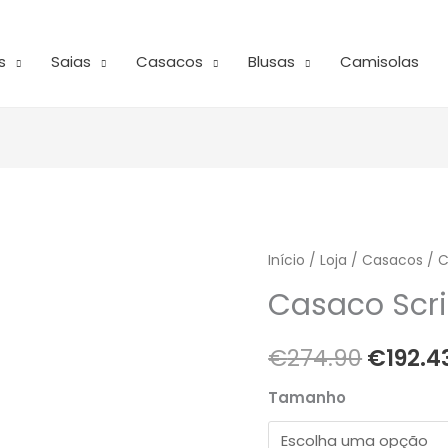
s
Saias
Casacos
Blusas
Camisolas
Quantidade
Início
/
Loja
/
Casacos
O
/ C
de
Casaco Scr
preço
Casaco
Scripta
origina
€
274.90
€
192.4
era:
Tamanho
€274.9