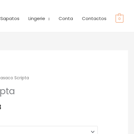
Sapatos
Lingerie
Conta
Contactos
0
asaco Scripta
O
ipta
preço
l
atual
3
é:
.
€239.33.