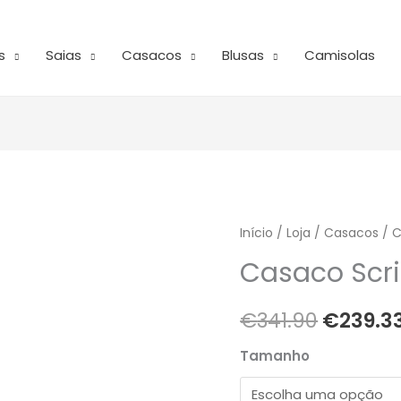
s
Saias
Casacos
Blusas
Camisolas
Quantidade
Início
/
Loja
/
O
Casacos
/ C
de
Casaco Scr
preço
Casaco
Scripta
origina
€
341.90
€
239.3
era:
Tamanho
€341.90