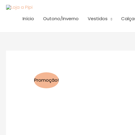
Skip
to
Início
Outono/Inverno
Vestidos
Calça
content
Promoção!