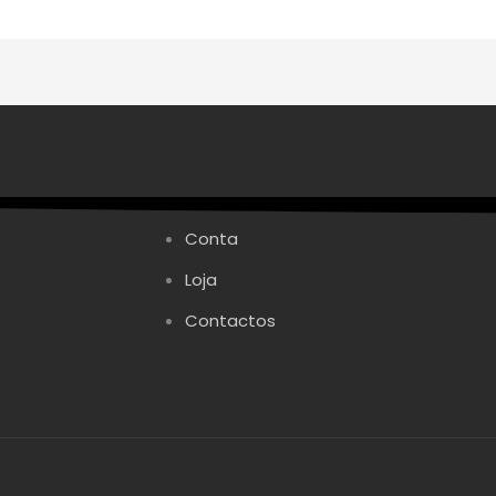
on
the
product
page
Conta
Loja
Contactos