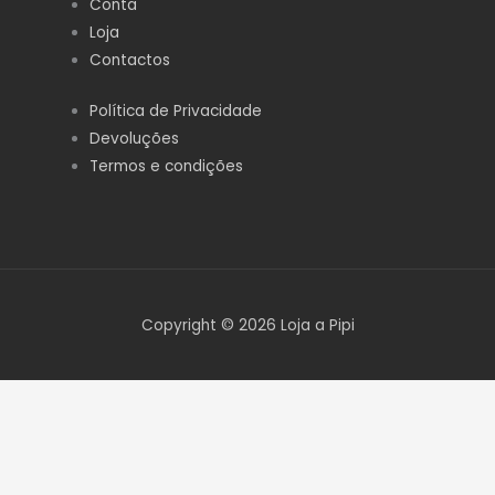
Conta
e
t
b
a
Loja
o
g
o
r
Contactos
k
a
-
m
f
Política de Privacidade
Devoluções
Termos e condições
Copyright © 2026 Loja a Pipi