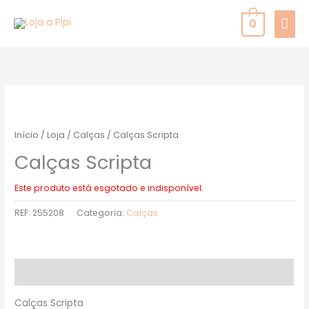
Skip
MAI
0
to
MEN
content
Início
/
Loja
/
Calças
/ Calças Scripta
Calças Scripta
Este produto está esgotado e indisponível.
REF:
255208
Categoria:
Calças
Descrição
Calças Scripta