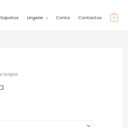
Sapatos
Lingerie
Conta
Contactos
0
a Scripta
O
a
preço
tual
:
69.93.