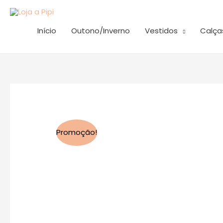
Skip
to
Início
Outono/Inverno
Vestidos
Calça
content
Promoção!