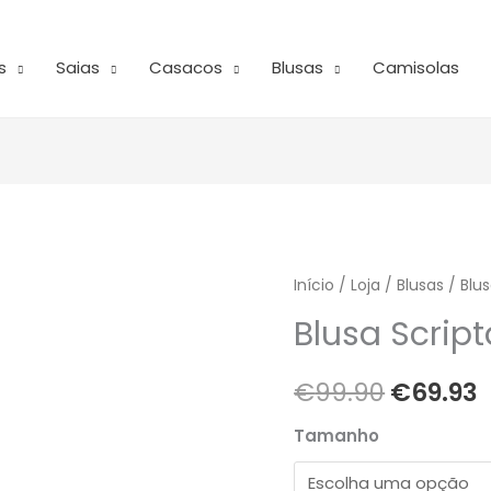
s
Saias
Casacos
Blusas
Camisolas
Quantidade
Início
/
Loja
/
O
Blusas
/ Blus
de
Blusa Script
preço
Blusa
Scripta
original
a
€
99.90
€
69.93
era:
é
Tamanho
€99.90.
€