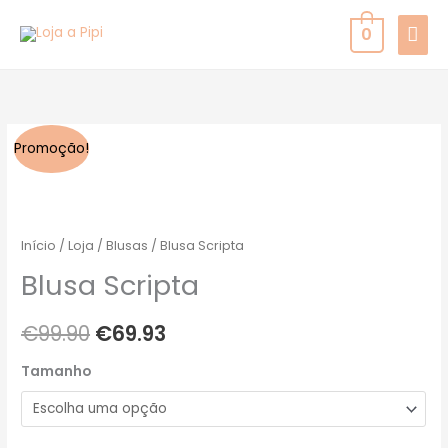
Skip
MAI
0
to
MEN
content
Quantidade
O
O
Promoção!
de
preço
preço
Blusa
Scripta
original
atual
Início
/
Loja
/
Blusas
/ Blusa Scripta
era:
é:
Blusa Scripta
€99.90.
€69.93.
€
99.90
€
69.93
Tamanho