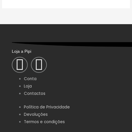
may
be
chosen
on
the
product
page
Loja a Pipi
F
I
a
n
Conta
c
s
Loja
Contactos
e
t
Política de Privacidade
Devoluções
b
a
Termos e condições