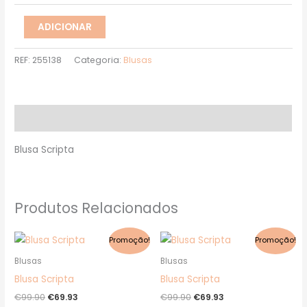
ADICIONAR
REF:
255138
Categoria:
Blusas
Descrição
Blusa Scripta
Produtos Relacionados
O
O
O
O
This
This
Promoção!
Promoção!
preço
preço
preço
preço
product
product
original
atual
original
atual
Blusas
Blusas
era:
é:
era:
é:
has
has
Blusa Scripta
Blusa Scripta
€99.90.
€69.93.
€99.90.
€69.93.
multiple
multiple
€
99.90
€
69.93
€
99.90
€
69.93