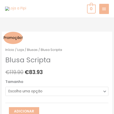
Skip
MAIN
0
to
MEN
content
Quantidade
O
O
Promoção!
de
preço
preço
Blusa
Início
/
Loja
/
Blusas
/ Blusa Scripta
Scripta
original
atual
Blusa Scripta
era:
é:
€
119.90
€
83.93
€119.90.
€83.93.
Tamanho
ADICIONAR