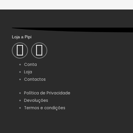
chosen
on
the
product
page
Loja a Pipi
F
I
a
n
Conta
c
s
Loja
Contactos
e
t
Política de Privacidade
Devoluções
b
a
Termos e condições
o
g