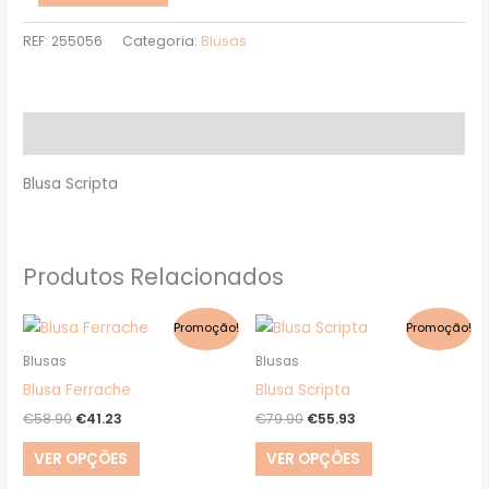
REF:
255056
Categoria:
Blusas
Descrição
Blusa Scripta
Produtos Relacionados
O
O
O
O
This
This
Promoção!
Promoção!
preço
preço
preço
preço
product
product
original
atual
original
atual
Blusas
Blusas
era:
é:
era:
é:
has
has
Blusa Ferrache
Blusa Scripta
€58.90.
€41.23.
€79.90.
€55.93.
multiple
multiple
€
58.90
€
41.23
€
79.90
€
55.93
variants.
variants.
VER OPÇÕES
VER OPÇÕES
The
The